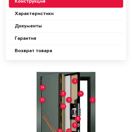
Конструкция
Характеристики
Документы
Гарантия
Возврат товара
3
14
5
4
10
6
2
13
8
9
17
12