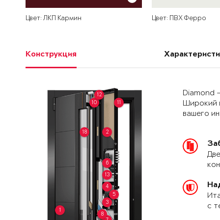
Цвет: ЛКП Кармин
Цвет: ПВХ Ферро
Конструкция
Характеристи
Diamond –
12
10
11
Широкий 
вашего и
18
2
За
Две
6
кон
13
На
4
5
Ита
3
с т
1
8
7