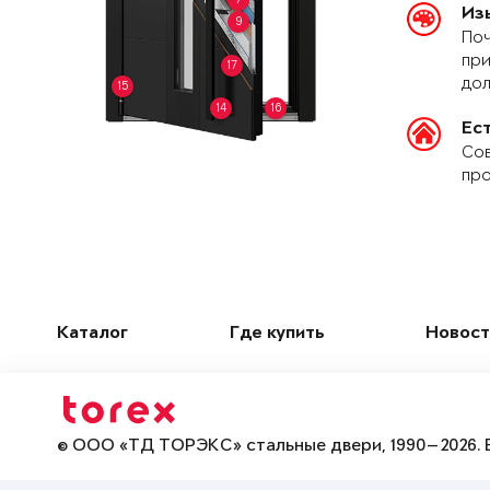
Из
9
Поч
при
17
дол
15
14
16
Ес
Сов
про
Каталог
Где купить
Новост
© ООО «ТД ТОРЭКС» стальные двери, 1990—2026. 