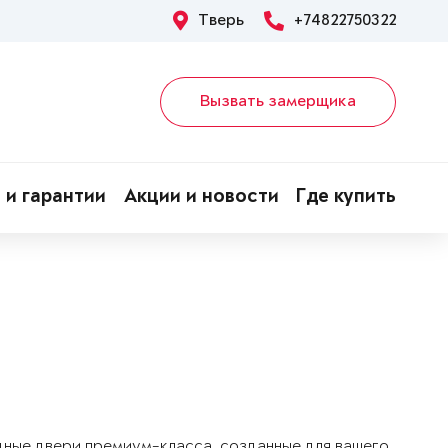
Тверь
+74822750322
Вызвать замерщика
 и гарантии
Акции и новости
Где купить
дные двери премиум-класса, созданные для вашего