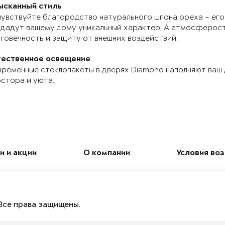
ысканный стиль
увствуйте благородство натурального шпона ореха – его
дадут вашему дому уникальный характер. А атмосферос
говечность и защиту от внешних воздействий.
тественное освещение
ременные стеклопакеты в дверях Diamond наполняют ваш
стора и уюта.
и и акции
О компании
Условия во
Все права защищены.