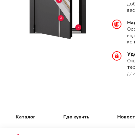
доб
вас
3
На
7
Осо
над
кон
Уд
Опц
тер
дли
Каталог
Где купить
Новост