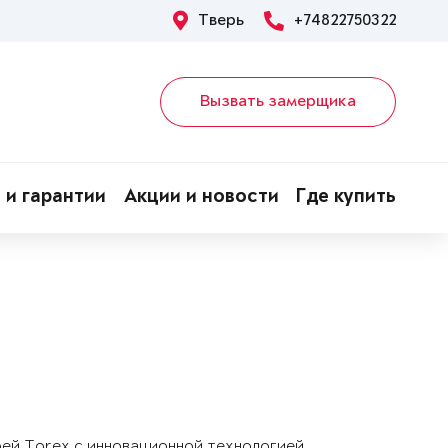
Тверь
+74822750322
Вызвать замерщика
 и гарантии
Акции и новости
Где купить
рей Torex с инновационной технологией