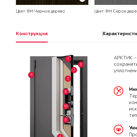
Цвет: ФМ Черное дерево
Цвет: ФМ Серое дере
Конструкция
Характеристи
АРКТИК –
1
сохранять
6
2
уплотнени
11
5
Ин
8
Тер
кон
10
иск
теп
9
Ун
Про
4